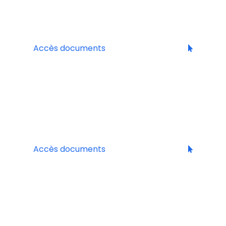
LA PASSION DES TERROIRS
Grands Crus Classés de Bordeaux
Cheval Blanc, Durfort-Vivens, Lafite Rothschild,
Margaux, Yquem, …
Accès documents
LA RHUMERIE
Spiritueux
Santos Dumont, Old St-Croix (anciennement AH
Riise)
Accès documents
MAISON MARIGNY
Vins petits prix
Buddy
, Les Colombiers, Liberty, …