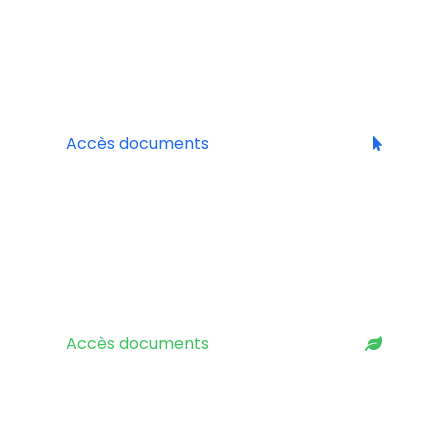
BOLLINGER DIFFUSION
Vins & Spiritueux
Bollinger, Ayala, St-Germain, Chanson, Savanna,
Craigellachie, Anaë, …
Accès documents
ÉPICURVINS
65 domaines en bio et biodynamie
Kreydenweiss, Josmeyer, Magnon, Pithon,
Taillandier, Troteligotte, …
Accès documents