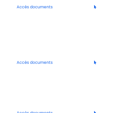
Accès documents
MEREGALLI
Vins & Spiritueux d’Italie
Sassicaia, Alois Lageder, Col d’Orcia, Gianfranco
Fino, Fedegraziani, Poli, …
Accès documents
SPIRIT FRANCE
Spiritueux
Armagnac Janneau et Calvados Boulard, Lecomte
et Père Magloire, …
Accès documents