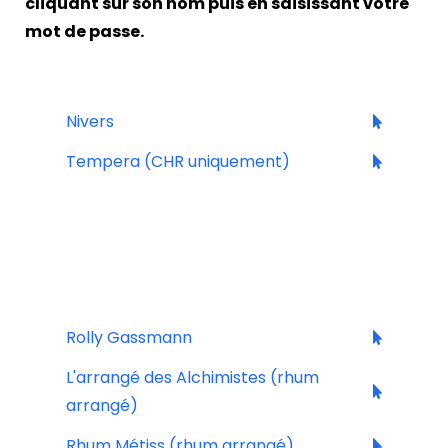
cliquant sur son nom puis en saisissant votre
mot de passe.
SANS ALCOOL
Nivers
Tempera (CHR uniquement)
ALSACE
Rolly Gassmann
L'arrangé des Alchimistes (rhum
arrangé)
Rhum Métiss (rhum arrangé)