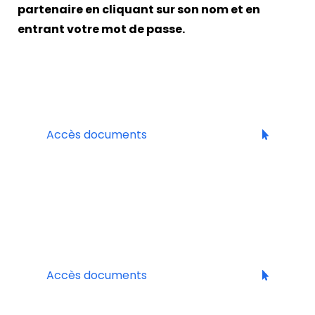
partenaire en cliquant sur son nom et en
entrant votre mot de passe.
AZUR SPIRITS
Spiritueux
Famille Ricci, Domaine Ricci, Distillerie Maralpa,
Gallicus, …
Accès documents
BBC SPIRITS
Spiritueux
Bocatheva, Etsu, Tottori, Kyoto, Matsui, Lyre’s,
Goldorack, Daisen, …
Accès documents