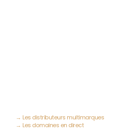
Mes partenaires
pour les professionnels du
Haut-Rhin
Accès rapide :
→ Les distributeurs multimarques
→ Les domaines en direct